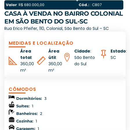
Valor
: R$ 680.000,00
Cód.:
: C807
CASA À VENDA NO BAIRRO COLONIAL
EM SÃO BENTO DO SUL-SC
Rua Erico Pfeifer, 110, Colonial, São Bento do Sul – SC
MEDIDAS E LOCALIZAÇÃO
Área
Área
Cidade
:
Estado
:
total
:
útil
:
São Bento
SC
360,00
360,00
do Sul
m²
m²
CÔMODOS
Dormitórios:
3
Suítes:
1
Banheiros:
2
Cozinha:
1
Garagem:
1