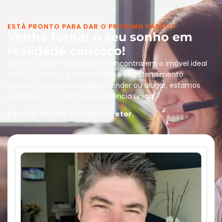
ESTÁ PRONTO PARA DAR O PRÓXIMO PASSO?
Venha tornar o seu sonho em
realidade conosco!
Há anos ajudamos pessoas a encontrarem o imóvel ideal
com segurança, transparência e um atendimento
próximo. Seja para comprar, vender ou alugar, estamos
prontos para tornar sua experiência única.
Fale agora com o nosso corretor.