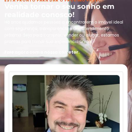
ESTÁ PRONTO PARA DAR O PRÓXIMO PASSO?
Venha tornar o seu sonho em
realidade conosco!
Há anos ajudamos pessoas a encontrarem o imóvel ideal
com segurança, transparência e um atendimento
próximo. Seja para comprar, vender ou alugar, estamos
prontos para tornar sua experiência única.
Fale agora com o nosso corretor.