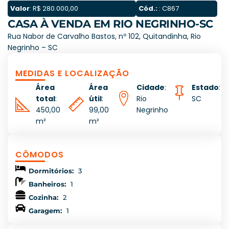
Valor
: R$ 280.000,00
Cód.:
: C867
CASA À VENDA EM RIO NEGRINHO-SC
Rua Nabor de Carvalho Bastos, nº 102, Quitandinha, Rio
Negrinho – SC
MEDIDAS E LOCALIZAÇÃO
Área
Área
Cidade
:
Estado
:
total
:
útil
:
Rio
SC
450,00
99,00
Negrinho
m²
m²
CÔMODOS
Dormitórios:
3
Banheiros:
1
Cozinha:
2
Garagem:
1