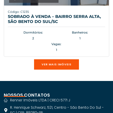
Código: C1235
SOBRADO À VENDA – BAIRRO SERRA ALTA,
SÃO BENTO DO SUL/SC
Dormitórios:
Banheiros:
2
1
Vagas:
1
VER MAIS IMÓVEIS
NOSSOS CONTATOS
Renner Imóveis LTDA | CRECI 5771 J
R. Henrique Schwarz, 521, Centro - São Bento Do Sul -
SC | CEP: 89280-115