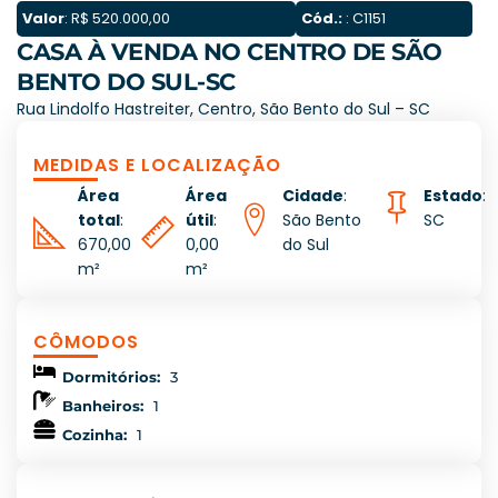
Valor
: R$ 520.000,00
Cód.:
: C1151
CASA À VENDA NO CENTRO DE SÃO
BENTO DO SUL-SC
Rua Lindolfo Hastreiter, Centro, São Bento do Sul – SC
MEDIDAS E LOCALIZAÇÃO
Área
Área
Cidade
:
Estado
:
total
:
útil
:
São Bento
SC
670,00
0,00
do Sul
m²
m²
CÔMODOS
Dormitórios:
3
Banheiros:
1
Cozinha:
1