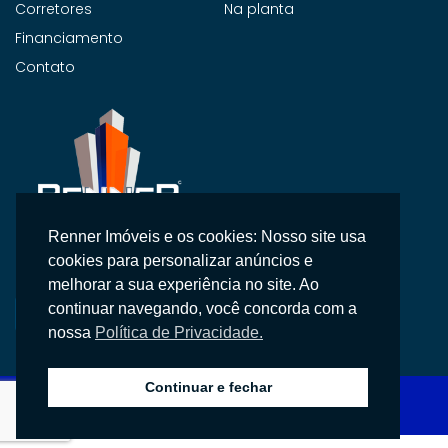
Corretores
Na planta
Financiamento
Contato
Renner Imóveis e os cookies: Nosso site usa
Na Renner Imobiliária, não vendemos apenas imóveis,
cookies para personalizar anúncios e
entregamos segurança, confiança e um atendimento
melhorar a sua experiência no site. Ao
personalizado.
continuar navegando, você concorda com a
nossa
Política de Privacidade.
Continuar e fechar
Copyright © 2026 Renner Imobiliária, Todos os direitos reservados.