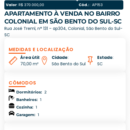
Valor
: R$ 370.000,00
Cód.:
: AP153
APARTAMENTO À VENDA NO BAIRRO
COLONIAL EM SÃO BENTO DO SUL-SC
Rua José Treml, n° 131 – ap304, Colonial, São Bento do Sul-
SC
MEDIDAS E LOCALIZAÇÃO
Área útil
:
Cidade
:
Estado
:
70,00 m²
São Bento do Sul
SC
CÔMODOS
Dormitórios:
2
Banheiros:
1
Cozinha:
1
Garagem:
1