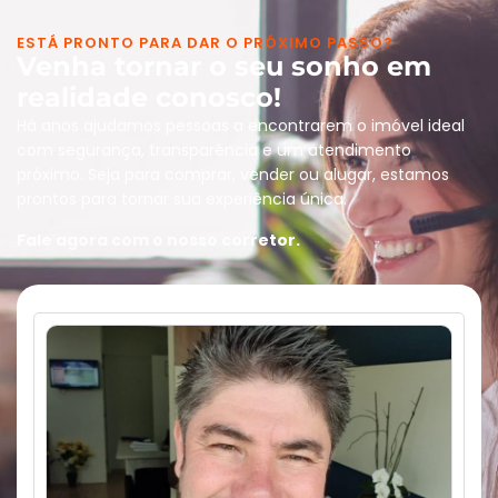
ESTÁ PRONTO PARA DAR O PRÓXIMO PASSO?
Venha tornar o seu sonho em
realidade conosco!
Há anos ajudamos pessoas a encontrarem o imóvel ideal
com segurança, transparência e um atendimento
próximo. Seja para comprar, vender ou alugar, estamos
prontos para tornar sua experiência única.
Fale agora com o nosso corretor.