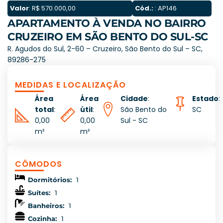
Valor
: R$ 570.000,00
Cód.:
: AP146
APARTAMENTO À VENDA NO BAIRRO
CRUZEIRO EM SÃO BENTO DO SUL-SC
R. Agudos do Sul, 2-60 – Cruzeiro, São Bento do Sul – SC,
89286-275
MEDIDAS E LOCALIZAÇÃO
Área
Área
Cidade
:
Estado
:
total
:
útil
:
São Bento do
SC
0,00
0,00
Sul - SC
m²
m²
CÔMODOS
Dormitórios:
1
Suítes:
1
Banheiros:
1
Cozinha:
1