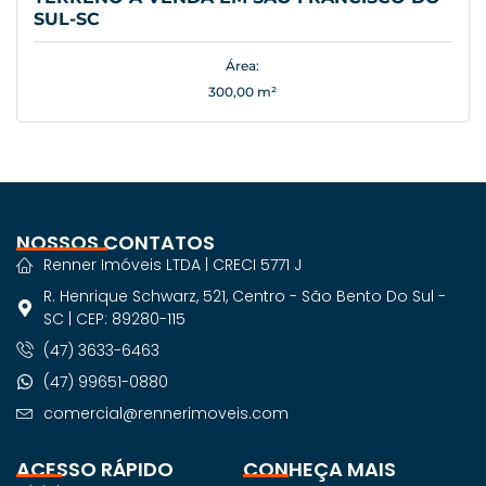
SUL-SC
Área:
300,00 m²
NOSSOS CONTATOS
Renner Imóveis LTDA | CRECI 5771 J
R. Henrique Schwarz, 521, Centro - São Bento Do Sul -
SC | CEP: 89280-115
(47) 3633-6463
(47) 99651-0880
comercial@rennerimoveis.com
ACESSO RÁPIDO
CONHEÇA MAIS