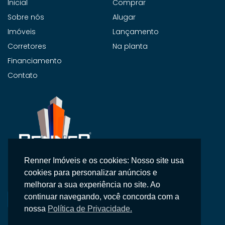
Inicial
Comprar
Sobre nós
Alugar
Imóveis
Lançamento
Corretores
Na planta
Financiamento
Contato
Renner Imóveis e os cookies: Nosso site usa
Na Renner Imobiliária, não vendemos apenas imóveis,
cookies para personalizar anúncios e
entregamos segurança, confiança e um atendimento
melhorar a sua experiência no site. Ao
personalizado.
continuar navegando, você concorda com a
nossa
Política de Privacidade.