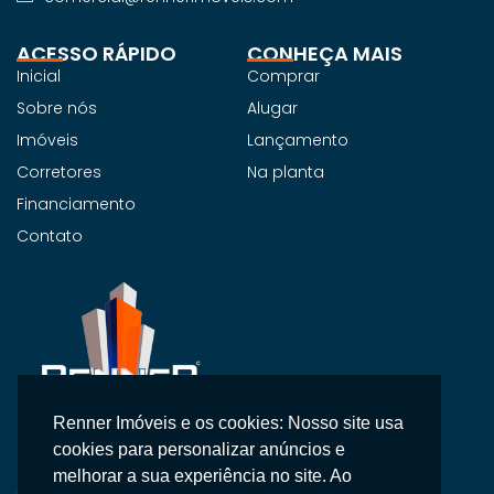
ACESSO RÁPIDO
CONHEÇA MAIS
Inicial
Comprar
Sobre nós
Alugar
Imóveis
Lançamento
Corretores
Na planta
Financiamento
Contato
Renner Imóveis e os cookies: Nosso site usa
Na Renner Imobiliária, não vendemos apenas imóveis,
cookies para personalizar anúncios e
entregamos segurança, confiança e um atendimento
melhorar a sua experiência no site. Ao
personalizado.