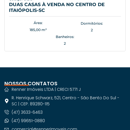
DUAS CASAS À VENDA NO CENTRO DE
ITAIÓPOLIS-SC
Área:
Dormitórios:
185,00 m²
2
Banheiros:
2
NOSSOS CONTATOS
Renner Imóveis LTDA | CRECI 5771 J
R. Henrique Schwarz, 521, Centro - São Bento Do Sul -
SC | CEP: 89280-115
(47) 3633-6463
(47) 99651-0880
comercial@rennerimoveis.com