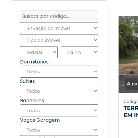
Dormitórios
Suítes
A pa
Banheiros
Código
TER
EM I
Vagas Garagem