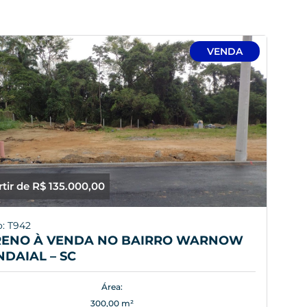
VENDA
rtir de R$ 135.000,00
: T942
RENO À VENDA NO BAIRRO WARNOW
NDAIAL – SC
Área:
300,00 m²