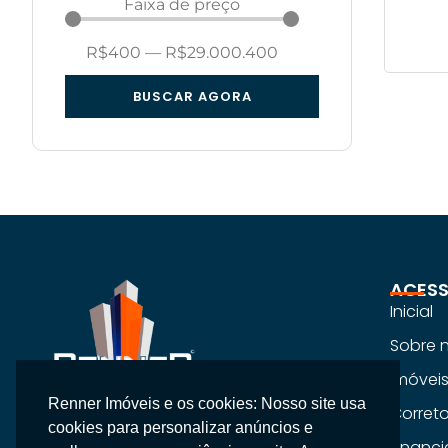
Faixa de preço
R$
400
—
R$
29.000.400
BUSCAR AGORA
ACESS
Inicial
Sobre 
Imóvei
Renner Imóveis e os cookies: Nosso site usa
Na Renner Imobiliária, não vendemos
Corret
cookies para personalizar anúncios e
apenas imóveis, entregamos segurança,
Financ