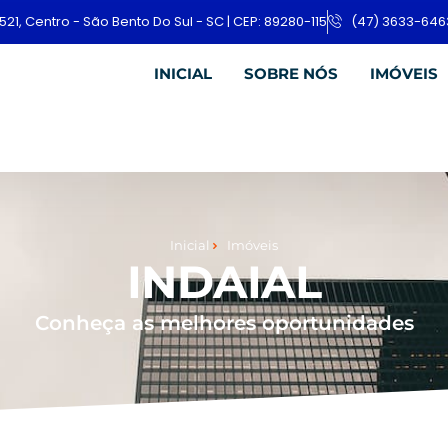
521, Centro - São Bento Do Sul - SC | CEP: 89280-115
(47) 3633-646
INICIAL
SOBRE NÓS
IMÓVEIS
Inicial
Imóveis
INDAIAL
Conheça as melhores oportunidades