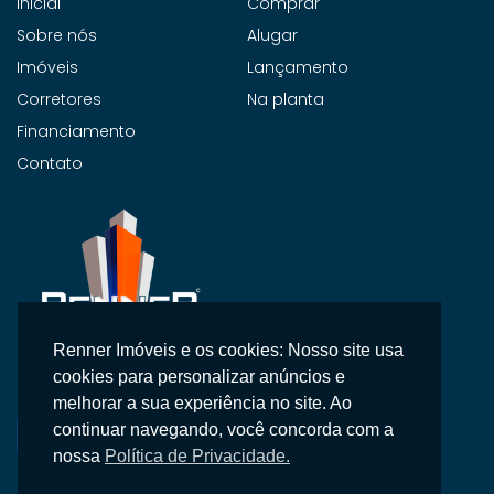
Inicial
Comprar
Sobre nós
Alugar
Imóveis
Lançamento
Corretores
Na planta
Financiamento
Contato
Renner Imóveis e os cookies: Nosso site usa
Na Renner Imobiliária, não vendemos apenas imóveis,
cookies para personalizar anúncios e
entregamos segurança, confiança e um atendimento
melhorar a sua experiência no site. Ao
personalizado.
continuar navegando, você concorda com a
nossa
Política de Privacidade.