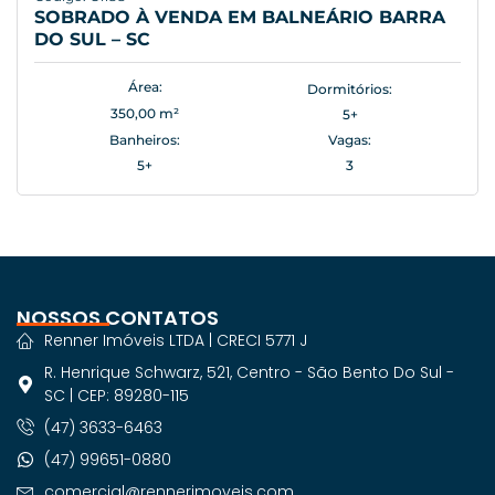
SOBRADO À VENDA EM BALNEÁRIO BARRA
DO SUL – SC
Área:
Dormitórios:
350,00 m²
5+
Banheiros:
Vagas:
5+
3
NOSSOS CONTATOS
Renner Imóveis LTDA | CRECI 5771 J
R. Henrique Schwarz, 521, Centro - São Bento Do Sul -
SC | CEP: 89280-115
(47) 3633-6463
(47) 99651-0880
comercial@rennerimoveis.com