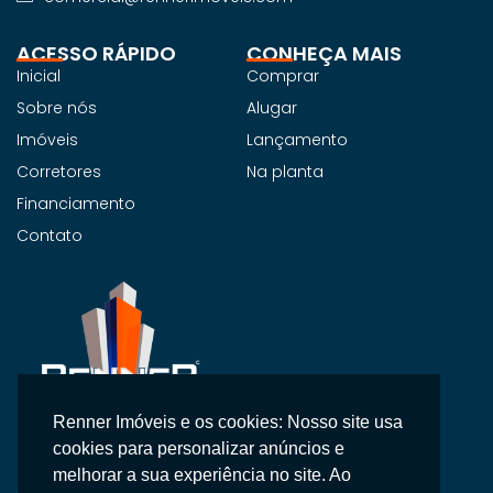
ACESSO RÁPIDO
CONHEÇA MAIS
Inicial
Comprar
Sobre nós
Alugar
Imóveis
Lançamento
Corretores
Na planta
Financiamento
Contato
Renner Imóveis e os cookies: Nosso site usa
Na Renner Imobiliária, não vendemos apenas imóveis,
cookies para personalizar anúncios e
entregamos segurança, confiança e um atendimento
melhorar a sua experiência no site. Ao
personalizado.