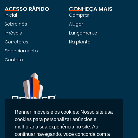
ACESSO RÁPIDO
CONHEÇA MAIS
Inicial
Comprar
Sobre nós
Alugar
Imóveis
Lançamento
Corretores
Na planta
Financiamento
Contato
Renner Imóveis e os cookies: Nosso site usa
Na Renner Imobiliária, não vendemos apenas imóveis,
cookies para personalizar anúncios e
entregamos segurança, confiança e um atendimento
melhorar a sua experiência no site. Ao
personalizado.
continuar navegando, você concorda com a