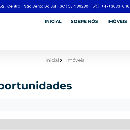
521, Centro - São Bento Do Sul - SC | CEP: 89280-115
(47) 3633-646
INICIAL
SOBRE NÓS
IMÓVEIS
Inicial
Imóveis
portunidades