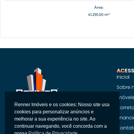
Área:
41.291,00 m²
ACESS
Inicial
Sobre 
Imóvei
Renner Imóveis e os cookies: Nosso site usa
Na Renner Imobiliária, não vendemos
Corret
cookies para personalizar anúncios e
apenas imóveis, entregamos segurança,
Financ
melhorar a sua experiência no site. Ao
confiança e um atendimento
continuar navegando, você concorda com a
Contat
personalizado.
nossa
Política de Privacidade.