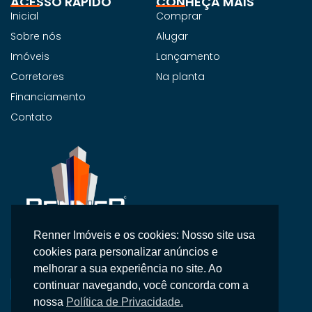
ACESSO RÁPIDO
CONHEÇA MAIS
Inicial
Comprar
Sobre nós
Alugar
Imóveis
Lançamento
Corretores
Na planta
Financiamento
Contato
Renner Imóveis e os cookies: Nosso site usa
Na Renner Imobiliária, não vendemos apenas imóveis,
cookies para personalizar anúncios e
entregamos segurança, confiança e um atendimento
melhorar a sua experiência no site. Ao
personalizado.
continuar navegando, você concorda com a
nossa
Política de Privacidade.